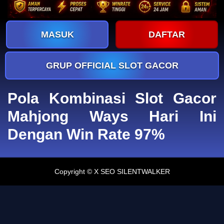
MASUK
DAFTAR
GRUP OFFICIAL SLOT GACOR
Pola Kombinasi Slot Gacor
Mahjong Ways Hari Ini
Dengan Win Rate 97%
Copyright © X SEO SILENTWALKER