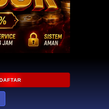
DAFTAR