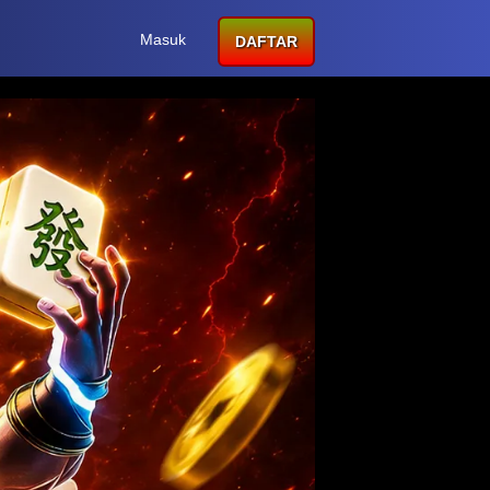
Masuk
DAFTAR