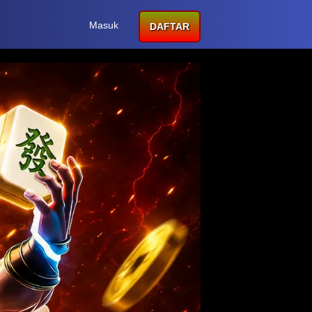
Masuk
DAFTAR