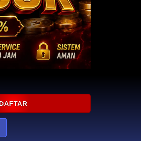
DAFTAR