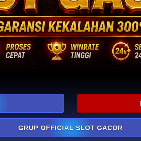
GRUP OFFICIAL SLOT GACOR